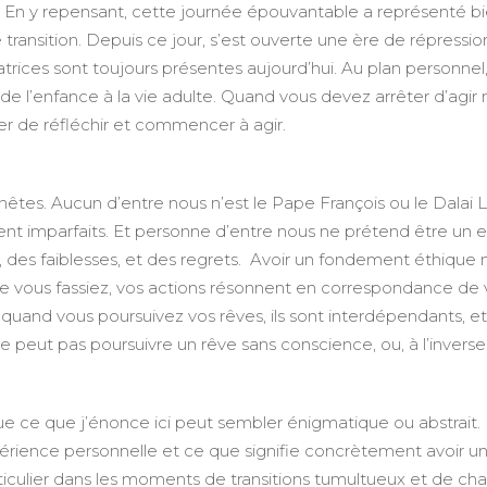
En y repensant, cette journée épouvantable a représenté bie
ransition. Depuis ce jour, s’est ouverte une ère de répression
atrices sont toujours présentes aujourd’hui. Au plan personnel
 de l’enfance à la vie adulte. Quand vous devez arrêter d’agi
er de réfléchir et commencer à agir.
êtes. Aucun d’entre nous n’est le Pape François ou le Dal
t imparfaits. Et personne d’entre nous ne prétend être un 
 des faiblesses, et des regrets. Avoir un fondement éthique ne
 vous fassiez, vos actions résonnent en correspondance de vos
uand vous poursuivez vos rêves, ils sont interdépendants, et le
e peut pas poursuivre un rêve sans conscience, ou, à l’inverse
que ce que j’énonce ici peut sembler énigmatique ou abstrait
xpérience personnelle et ce que signifie concrètement avoir
ticulier dans les moments de transitions tumultueux et de cha