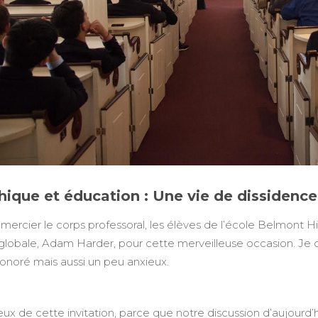
hique et éducation : Une vie de dissidence
emercier le corps professoral, les élèves de l’école Belmont Hi
globale, Adam Harder, pour cette merveilleuse occasion. Je doi
 honoré mais aussi un peu anxieux.
eux de cette invitation, parce que notre discussion d’aujourd