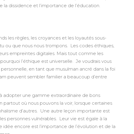
r de la dissidence et l’importance de l’éducation.
ds les règles, les croyances et les loyautés sous-
rtu ou que nous nous trompons. Les codes éthiques,
e leurs empreintes digitales. Mais tout comme les
pourquoi l’éthique est universelle. Je voudrais vous
personnelle, en tant que musulman ancré dans la foi
islam peuvent sembler familier a beaucoup d’entre
, à adopter une gamme extraordinaire de bons
n partout où nous pouvons la voir, lorsque certaines
mphalisme d’autres. Une autre leçon importante est
es personnes vulnérables. Leur vie est égale à la
re idée encore est l’importance de l’évolution et de la