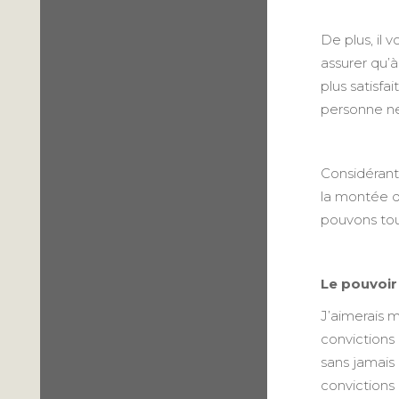
De plus, il 
assurer qu’
plus satisfa
personne ne
Considérant 
la montée de
pouvons touj
Le pouvoir
J’aimerais m
convictions 
sans jamais 
convictions