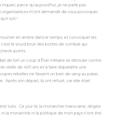
inquiet, parce qu’aujourd’hui, je ne parle pas
s organisateurs m’ont demandé de vous provoquer,
u’il soit !
tourner en arrière dans le temps, et convoquer les
r c’est le sourd bruit des bottes de combat qui
 check-points.
ait de loin un coup d’État militaire se dérouler contre
e vieille de 400 ans et à faire disparaître une
troupes rebelles ne fassent un bain de sang au palais
. Après son départ, ils ont refusé, car elle était
té tués. Ce jour-là, la monarchie marocaine, dirigée
la, ni la monarchie ni la politique de mon pays n’ont été