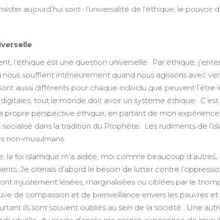
insister aujourd’hui sont : l’universalité de l’éthique, le pouvoi
iverselle
, l’éthique est une question universelle. Par éthique, j’enten
i nous soufflent intérieurement quand nous agissons avec ve
, sont aussi différents pour chaque individu que peuvent l’êtr
igitales, tout le monde doit avoir un système éthique. C’est 
a propre perspective éthique, en partant de mon expérience 
 socialisé dans la tradition du Prophète. Les rudiments de l’
es non-musulmans.
, la foi islamique m’a aidée, moi comme beaucoup d’autres
s. Je citerais d’abord le besoin de lutter contre l’oppressio
ont injustement lésées, marginalisées ou ciblées par le trio
uve de compassion et de bienveillance envers les pauvres et l
urtant ils sont souvent oubliés au sein de la société. Une aut