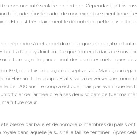
tte communauté scolaire en partage. Cependant, j’étais aussi 
 habitude dans le cadre de mon expertise scientifique. Le
rer…Et c’est très clairement le défi intellectuel le plus difficile q
r de répondre à cet appel du mieux que je peux, il me faut re
s bruits d’un pays lointain. Ce que j’entends dans ce souveni
sur le tarmac, et le grincement des barrières métalliques des
en 1971, et j’étais ce garçon de sept ans, au Maroc, qui regard
e roi Hassan II. Le coup d’État visait à renverser une monarchi
vieille de 1200 ans. Le coup a échoué, mais pas avant que les 
vu un officier de l’armée dire à ses deux soldats de tuer ma mère
 ma future sœur.
été blessé par balle et de nombreux membres du palais ont é
le royale dans laquelle je suis né, a failli se terminer. Après ce