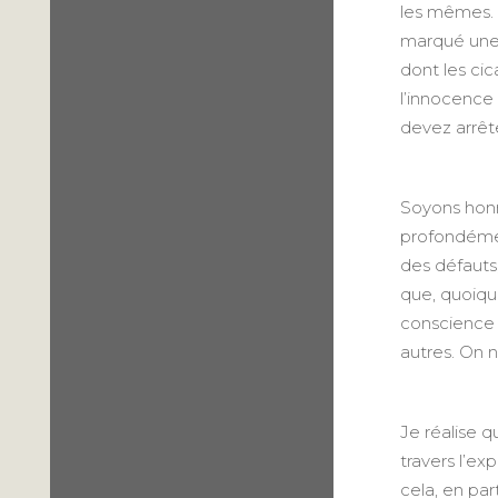
les mêmes. 
marqué une t
dont les cic
l’innocence
devez arrêt
Soyons honn
profondémen
des défauts,
que, quoique
conscience q
autres. On n
Je réalise 
travers l’e
cela, en par