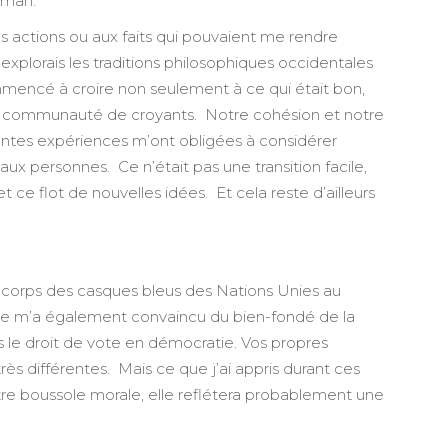
lman.
 actions ou aux faits qui pouvaient me rendre
xplorais les traditions philosophiques occidentales
ommencé à croire non seulement à ce qui était bon,
ne communauté de croyants. Notre cohésion et notre
érentes expériences m’ont obligées à considérer
aux personnes. Ce n’était pas une transition facile,
 ce flot de nouvelles idées. Et cela reste d’ailleurs
le corps des casques bleus des Nations Unies au
ique m’a également convaincu du bien-fondé de la
s le droit de vote en démocratie. Vos propres
ès différentes. Mais ce que j’ai appris durant ces
re boussole morale, elle reflétera probablement une