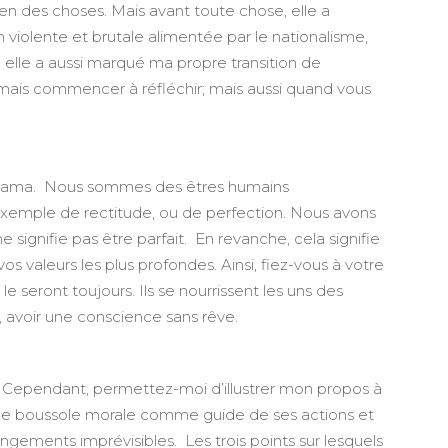
n des choses. Mais avant toute chose, elle a
 violente et brutale alimentée par le nationalisme,
, elle a aussi marqué ma propre transition de
r mais commencer à réfléchir; mais aussi quand vous
ai Lama. Nous sommes des êtres humains
exemple de rectitude, ou de perfection. Nous avons
 signifie pas être parfait. En revanche, cela signifie
 valeurs les plus profondes. Ainsi, fiez-vous à votre
 seront toujours. Ils se nourrissent les uns des
, avoir une conscience sans rêve.
. Cependant, permettez-moi d’illustrer mon propos à
 une boussole morale comme guide de ses actions et
ngements imprévisibles. Les trois points sur lesquels