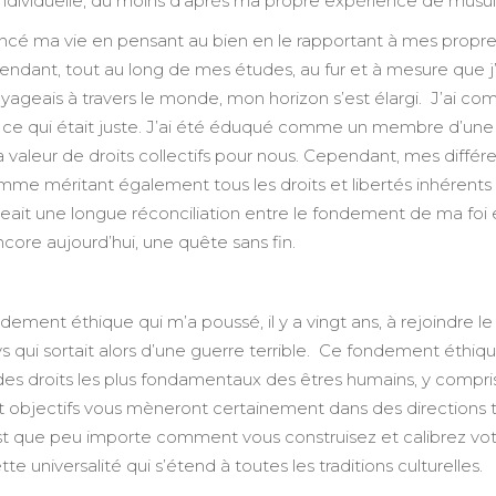
individuelle, du moins d’après ma propre expérience de musu
cé ma vie en pensant au bien en le rapportant à mes propres
ndant, tout au long de mes études, au fur et à mesure que j’e
oyageais à travers le monde, mon horizon s’est élargi. J’ai c
à ce qui était juste. J’ai été éduqué comme un membre d’u
la valeur de droits collectifs pour nous. Cependant, mes diff
omme méritant également tous les droits et libertés inhérents 
geait une longue réconciliation entre le fondement de ma foi et
core aujourd’hui, une quête sans fin.
dement éthique qui m’a poussé, il y a vingt ans, à rejoindre 
s qui sortait alors d’une guerre terrible. Ce fondement éth
des droits les plus fondamentaux des êtres humains, y compri
t objectifs vous mèneront certainement dans des directions tr
st que peu importe comment vous construisez et calibrez vot
tte universalité qui s’étend à toutes les traditions culturelles.