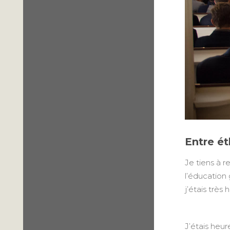
Entre ét
Je tiens à r
l’éducation 
j’étais très
J’étais heur