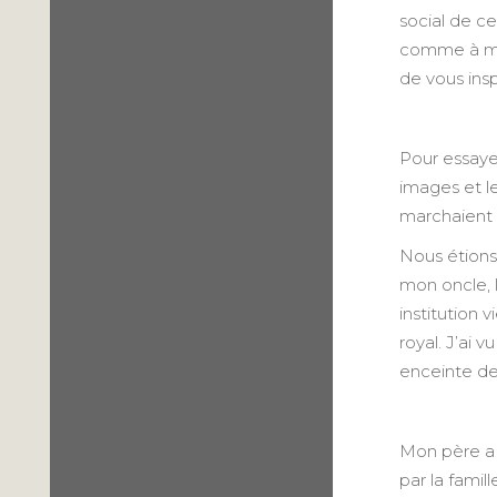
social de ce
comme à mon
de vous inspi
Pour essaye
images et le
marchaient 
Nous étions 
mon oncle, l
institution 
royal. J’ai 
enceinte de
Mon père a 
par la famil