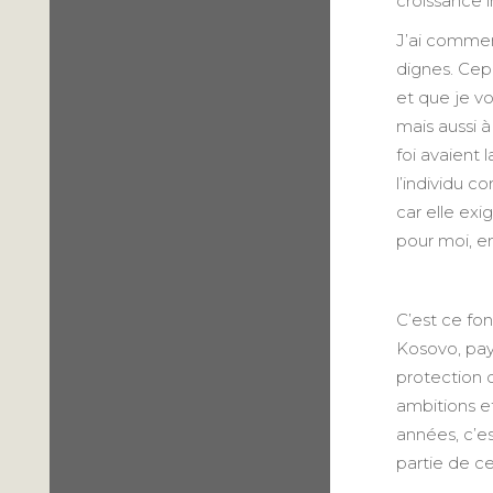
croissance 
J’ai commen
dignes. Cepe
et que je v
mais aussi 
foi avaient 
l’individu c
car elle exi
pour moi, en
C’est ce fon
Kosovo, pay
protection 
ambitions e
années, c’e
partie de ce