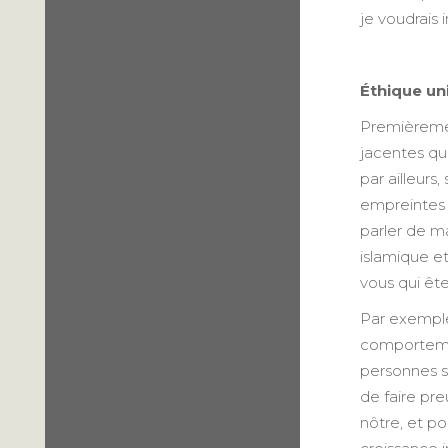
je voudrais 
Éthique un
Premièrement
jacentes qu
par ailleurs
empreintes d
parler de m
islamique et
vous qui êt
Par exemple
comportement
personnes s
de faire pre
nôtre, et po